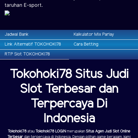
taruhan E-sport.
Jadwal Bank
Kalkulator Mix Parlay
Link Alternatif TOKOHOKI78
Cara Betting
RTP Slot TOKOHOKI78
Tokohoki78 Situs Judi
Slot Terbesar dan
Terpercaya Di
Indonesia
Tokohoki78
atau
Tokohoki78 LOGIN
merupakan
Situs Agen Judi Slot Online
Terbesar
dan terpercaya di Indonesia. Dengan pilihan game beragam, kami