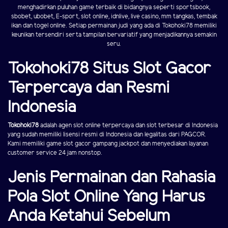
menghadirkan puluhan game terbaik di bidangnya seperti sportsbook,
sbobet, ubobet, E-sport, slot online, idnlive, live casino, mm tangkas, tembak
ikan dan togel online. Setiap permainan judi yang ada di Tokohoki78 memiliki
keunikan tersendiri serta tampilan bervariatif yang menjadikannya semakin
seru.
Tokohoki78 Situs Slot Gacor
Terpercaya dan Resmi
Indonesia
Tokohoki78
adalah agen slot online terpercaya dan slot terbesar di Indonesia
yang sudah memiliki lisensi resmi di Indonesia dan legalitas dari PAGCOR.
Kami memiliki game slot gacor gampang jackpot dan menyediakan layanan
customer service 24 jam nonstop.
Jenis Permainan dan Rahasia
Pola Slot Online Yang Harus
Anda Ketahui Sebelum