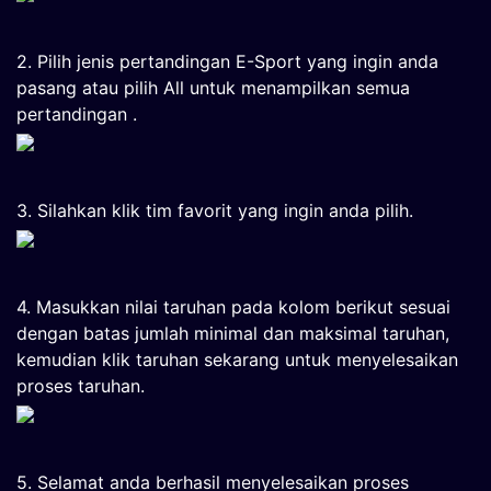
2. Pilih jenis pertandingan E-Sport yang ingin anda
pasang atau pilih All untuk menampilkan semua
pertandingan .
3. Silahkan klik tim favorit yang ingin anda pilih.
4. Masukkan nilai taruhan pada kolom berikut sesuai
dengan batas jumlah minimal dan maksimal taruhan,
kemudian klik taruhan sekarang untuk menyelesaikan
proses taruhan.
5. Selamat anda berhasil menyelesaikan proses