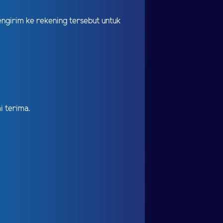
engirim ke rekening tersebut untuk
i terima.