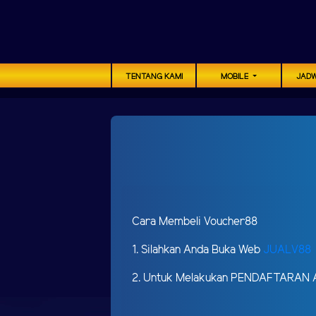
TENTANG KAMI
MOBILE
JAD
Cara Membeli Voucher88
1. Silahkan Anda Buka Web
JUALV88
2. Untuk Melakukan PENDAFTARAN Ata