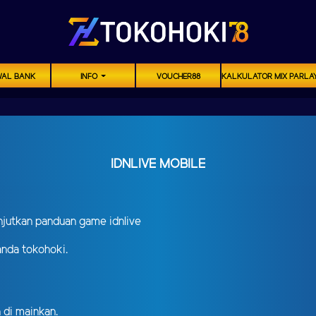
WAL BANK
INFO
VOUCHER88
KALKULATOR MIX PARLA
IDNLIVE MOBILE
njutkan panduan game idnlive
anda tokohoki.
n di mainkan.