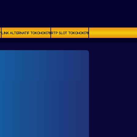
Y
LINK ALTERNATIF TOKOHOKI78
RTP SLOT TOKOHOKI78